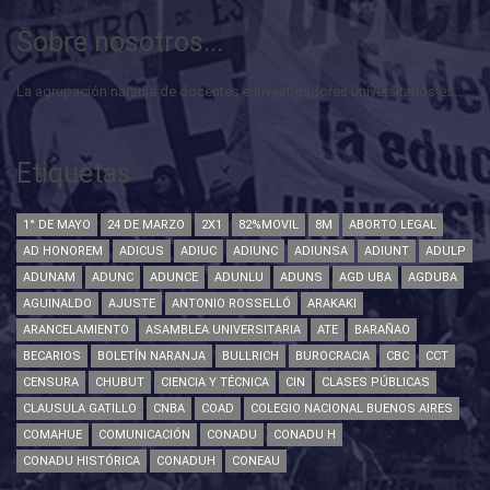
Sobre nosotros...
La agrupación naranja de docentes e investigadores universitarios es...
Etiquetas
1° DE MAYO
24 DE MARZO
2X1
82%MOVIL
8M
ABORTO LEGAL
AD HONOREM
ADICUS
ADIUC
ADIUNC
ADIUNSA
ADIUNT
ADULP
ADUNAM
ADUNC
ADUNCE
ADUNLU
ADUNS
AGD UBA
AGDUBA
AGUINALDO
AJUSTE
ANTONIO ROSSELLÓ
ARAKAKI
ARANCELAMIENTO
ASAMBLEA UNIVERSITARIA
ATE
BARAÑAO
BECARIOS
BOLETÍN NARANJA
BULLRICH
BUROCRACIA
CBC
CCT
CENSURA
CHUBUT
CIENCIA Y TÉCNICA
CIN
CLASES PÚBLICAS
CLAUSULA GATILLO
CNBA
COAD
COLEGIO NACIONAL BUENOS AIRES
COMAHUE
COMUNICACIÓN
CONADU
CONADU H
CONADU HISTÓRICA
CONADUH
CONEAU