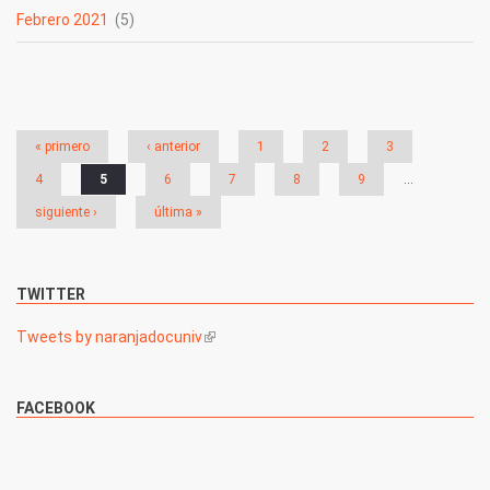
Febrero 2021
(5)
Páginas
« primero
‹ anterior
1
2
3
4
5
6
7
8
9
…
siguiente ›
última »
TWITTER
Tweets by naranjadocuniv
(link is external)
FACEBOOK