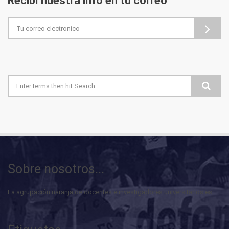
Recibí nuestra info en tu correo
Formulario de búsqueda
Sobre nosotros...
La agrupación naranja de docentes e investigadores universitarios es...