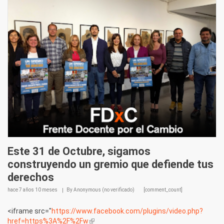
Este 31 de Octubre, sigamos
construyendo un gremio que defiende tus
derechos
hace
7 años 10 meses
By
Anonymous (no verificado)
[comment_count]
<iframe src="
https://www.facebook.com/plugins/video.php?
href=https%3A%2F%2Fw
(link is external)