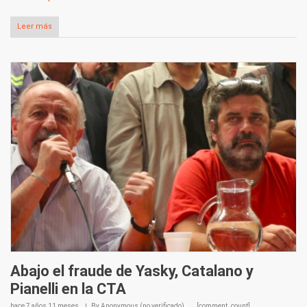
Leer más
Abajo el fraude de Yasky, Catalano y
Pianelli en la CTA
hace
7 años 11 meses
By
Anonymous (no verificado)
[comment_count]