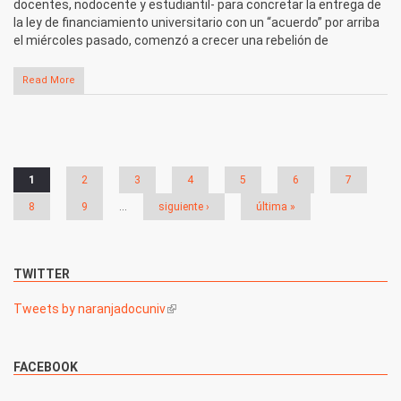
docentes, nodocente y estudiantil- para concretar la entrega de
la ley de financiamiento universitario con un “acuerdo” por arriba
el miércoles pasado, comenzó a crecer una rebelión de
Read More
Páginas
1
2
3
4
5
6
7
8
9
…
siguiente ›
última »
TWITTER
Tweets by naranjadocuniv
(link is external)
FACEBOOK