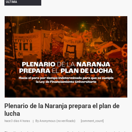
ULTIMA
Plenario de la Naranja prepara el plan de
lucha
hace
3 días 4 horas
By
Anonymous (no verificado)
[comment_count]