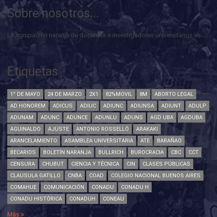
Sobre nosotros...
La agrupación naranja de docentes e investigadores universitarios es...
Etiquetas
1° DE MAYO
24 DE MARZO
2X1
82%MOVIL
8M
ABORTO LEGAL
AD HONOREM
ADICUS
ADIUC
ADIUNC
ADIUNSA
ADIUNT
ADULP
ADUNAM
ADUNC
ADUNCE
ADUNLU
ADUNS
AGD UBA
AGDUBA
AGUINALDO
AJUSTE
ANTONIO ROSSELLÓ
ARAKAKI
ARANCELAMIENTO
ASAMBLEA UNIVERSITARIA
ATE
BARAÑAO
BECARIOS
BOLETÍN NARANJA
BULLRICH
BUROCRACIA
CBC
CCT
CENSURA
CHUBUT
CIENCIA Y TÉCNICA
CIN
CLASES PÚBLICAS
CLAUSULA GATILLO
CNBA
COAD
COLEGIO NACIONAL BUENOS AIRES
COMAHUE
COMUNICACIÓN
CONADU
CONADU H
CONADU HISTÓRICA
CONADUH
CONEAU
Más