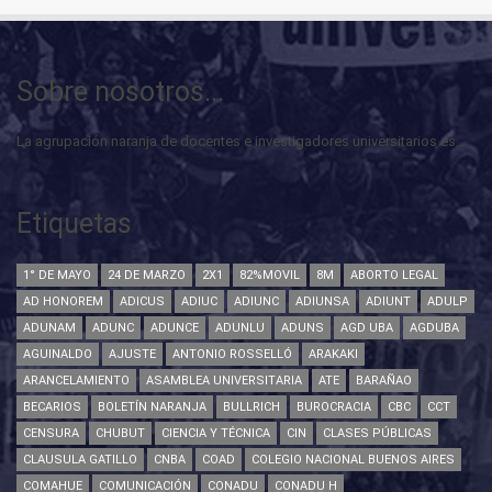
Sobre nosotros...
La agrupación naranja de docentes e investigadores universitarios es...
Etiquetas
1° DE MAYO
24 DE MARZO
2X1
82%MOVIL
8M
ABORTO LEGAL
AD HONOREM
ADICUS
ADIUC
ADIUNC
ADIUNSA
ADIUNT
ADULP
ADUNAM
ADUNC
ADUNCE
ADUNLU
ADUNS
AGD UBA
AGDUBA
AGUINALDO
AJUSTE
ANTONIO ROSSELLÓ
ARAKAKI
ARANCELAMIENTO
ASAMBLEA UNIVERSITARIA
ATE
BARAÑAO
BECARIOS
BOLETÍN NARANJA
BULLRICH
BUROCRACIA
CBC
CCT
CENSURA
CHUBUT
CIENCIA Y TÉCNICA
CIN
CLASES PÚBLICAS
CLAUSULA GATILLO
CNBA
COAD
COLEGIO NACIONAL BUENOS AIRES
COMAHUE
COMUNICACIÓN
CONADU
CONADU H