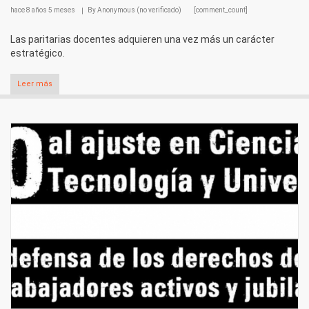
hace
8 años 5 meses
By
Anonymous (no verificado)
[comment_count]
Las paritarias docentes adquieren una vez más un carácter
estratégico.
Leer más