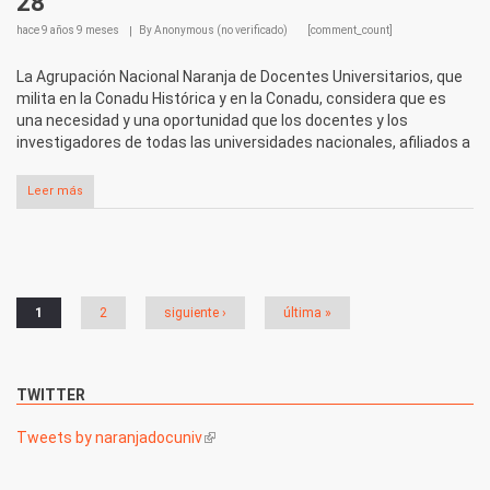
28
hace
9 años 9 meses
By
Anonymous (no verificado)
[comment_count]
La Agrupación Nacional Naranja de Docentes Universitarios, que
milita en la Conadu Histórica y en la Conadu, considera que es
una necesidad y una oportunidad que los docentes y los
investigadores de todas las universidades nacionales, afiliados a
Leer más
Páginas
1
2
siguiente ›
última »
TWITTER
Tweets by naranjadocuniv
(link is external)