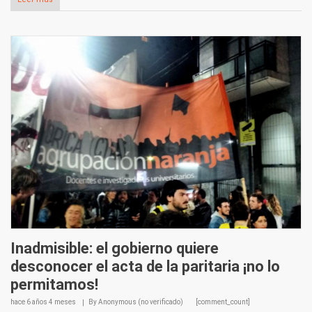
Inadmisible: el gobierno quiere
desconocer el acta de la paritaria ¡no lo
permitamos!
hace
6 años 4 meses
By
Anonymous (no verificado)
[comment_count]