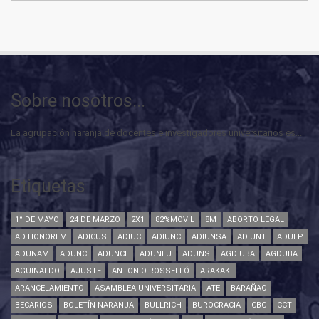
Sobre nosotros...
La agrupación naranja de docentes e investigadores universitarios es...
Etiquetas
1° DE MAYO
24 DE MARZO
2X1
82%MOVIL
8M
ABORTO LEGAL
AD HONOREM
ADICUS
ADIUC
ADIUNC
ADIUNSA
ADIUNT
ADULP
ADUNAM
ADUNC
ADUNCE
ADUNLU
ADUNS
AGD UBA
AGDUBA
AGUINALDO
AJUSTE
ANTONIO ROSSELLÓ
ARAKAKI
ARANCELAMIENTO
ASAMBLEA UNIVERSITARIA
ATE
BARAÑAO
BECARIOS
BOLETÍN NARANJA
BULLRICH
BUROCRACIA
CBC
CCT