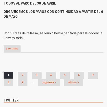
TODOS AL PARO DEL 30 DE ABRIL
ORGANICEMOS LOS PAROS CON CONTINUIDAD A PARTIR DEL 6
DE MAYO
Con 57 días de retraso, se reunió hoy la paritaria para la docencia
universitaria.
Leer más
Páginas
1
2
3
4
5
6
7
8
9
…
siguiente ›
última »
TWITTER