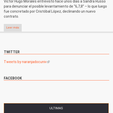
Víctor Hugo Morales entrevistó hace unos días a Sandra Russo
para denunciar el posible levantamiento de “6,7,8” – lo que luego
fue concretado por Cristóbal López, declinando un nuevo
contrato.
Leer más
TWITTER
Tweets by naranjadocuniv
(link is external)
FACEBOOK
ULTIMAS
(SOLAPA ACTIVA)