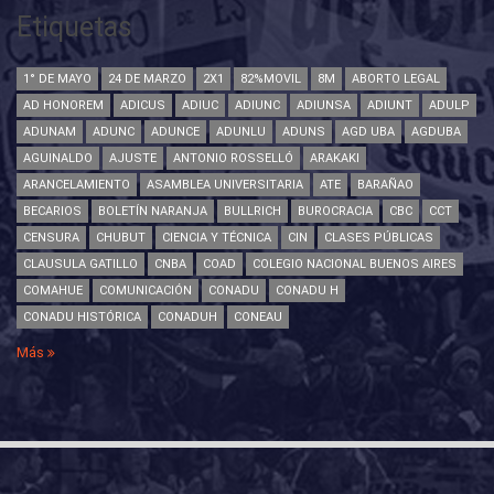
Etiquetas
1° DE MAYO
24 DE MARZO
2X1
82%MOVIL
8M
ABORTO LEGAL
AD HONOREM
ADICUS
ADIUC
ADIUNC
ADIUNSA
ADIUNT
ADULP
ADUNAM
ADUNC
ADUNCE
ADUNLU
ADUNS
AGD UBA
AGDUBA
AGUINALDO
AJUSTE
ANTONIO ROSSELLÓ
ARAKAKI
ARANCELAMIENTO
ASAMBLEA UNIVERSITARIA
ATE
BARAÑAO
BECARIOS
BOLETÍN NARANJA
BULLRICH
BUROCRACIA
CBC
CCT
CENSURA
CHUBUT
CIENCIA Y TÉCNICA
CIN
CLASES PÚBLICAS
CLAUSULA GATILLO
CNBA
COAD
COLEGIO NACIONAL BUENOS AIRES
COMAHUE
COMUNICACIÓN
CONADU
CONADU H
CONADU HISTÓRICA
CONADUH
CONEAU
Más