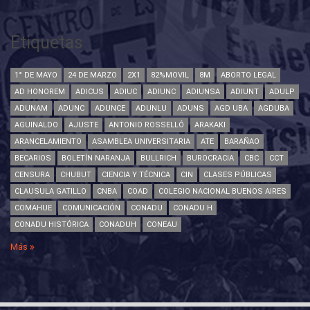
Etiquetas
1° DE MAYO
24 DE MARZO
2X1
82%MOVIL
8M
ABORTO LEGAL
AD HONOREM
ADICUS
ADIUC
ADIUNC
ADIUNSA
ADIUNT
ADULP
ADUNAM
ADUNC
ADUNCE
ADUNLU
ADUNS
AGD UBA
AGDUBA
AGUINALDO
AJUSTE
ANTONIO ROSSELLÓ
ARAKAKI
ARANCELAMIENTO
ASAMBLEA UNIVERSITARIA
ATE
BARAÑAO
BECARIOS
BOLETÍN NARANJA
BULLRICH
BUROCRACIA
CBC
CCT
CENSURA
CHUBUT
CIENCIA Y TÉCNICA
CIN
CLASES PÚBLICAS
CLAUSULA GATILLO
CNBA
COAD
COLEGIO NACIONAL BUENOS AIRES
COMAHUE
COMUNICACIÓN
CONADU
CONADU H
CONADU HISTÓRICA
CONADUH
CONEAU
Más