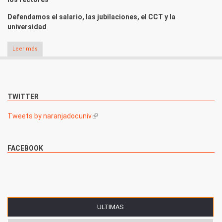
Defendamos el salario, las jubilaciones, el CCT y la
universidad
Leer más
TWITTER
Tweets by naranjadocuniv
(link is external)
FACEBOOK
ULTIMAS
(SOLAPA ACTIVA)