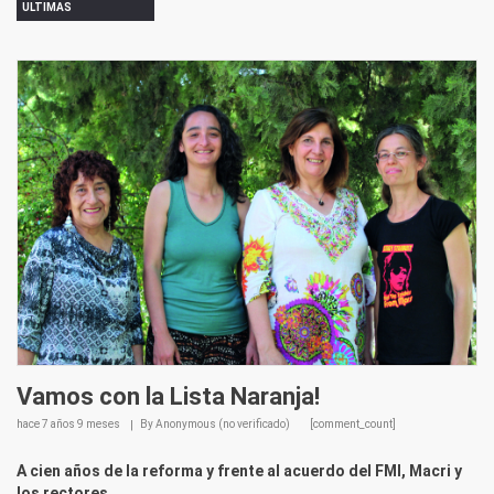
ULTIMAS
Vamos con la Lista Naranja!
hace
7 años 9 meses
By
Anonymous (no verificado)
[comment_count]
A cien años de la reforma y frente al acuerdo del FMI, Macri y
los rectores