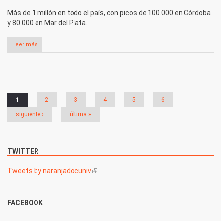
Más de 1 millón en todo el país, con picos de 100.000 en Córdoba
y 80.000 en Mar del Plata.
Leer más
Páginas
1
2
3
4
5
6
siguiente ›
última »
TWITTER
Tweets by naranjadocuniv
(link is external)
FACEBOOK