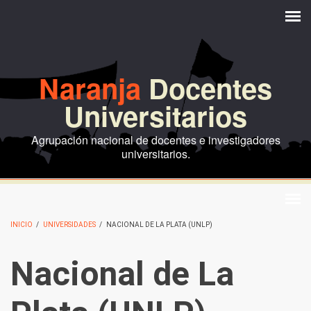
Pasar al contenido principal
Naranja
Docentes
Universitarios
Agrupación nacional de docentes e investigadores
universitarios.
INICIO
/
UNIVERSIDADES
/
NACIONAL DE LA PLATA (UNLP)
Nacional de La