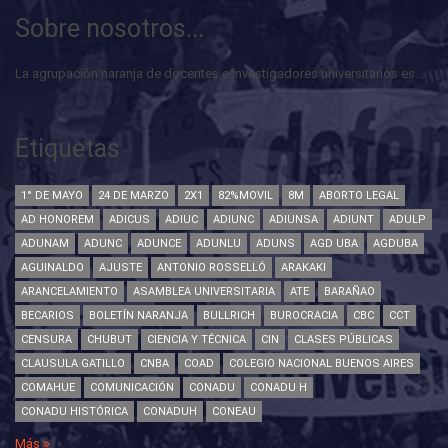
Sobre nosotros...
La agrupación naranja de docentes e investigadores universitarios es...
Etiquetas
1° DE MAYO
24 DE MARZO
2X1
82%MOVIL
8M
ABORTO LEGAL
AD HONOREM
ADICUS
ADIUC
ADIUNC
ADIUNSA
ADIUNT
ADULP
ADUNAM
ADUNC
ADUNCE
ADUNLU
ADUNS
AGD UBA
AGDUBA
AGUINALDO
AJUSTE
ANTONIO ROSSELLÓ
ARAKAKI
ARANCELAMIENTO
ASAMBLEA UNIVERSITARIA
ATE
BARAÑAO
BECARIOS
BOLETÍN NARANJA
BULLRICH
BUROCRACIA
CBC
CCT
CENSURA
CHUBUT
CIENCIA Y TÉCNICA
CIN
CLASES PÚBLICAS
CLAUSULA GATILLO
CNBA
COAD
COLEGIO NACIONAL BUENOS AIRES
COMAHUE
COMUNICACIÓN
CONADU
CONADU H
CONADU HISTÓRICA
CONADUH
CONEAU
Más