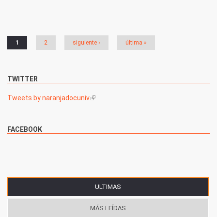
Páginas
1
2
siguiente ›
última »
TWITTER
Tweets by naranjadocuniv
(link is external)
FACEBOOK
ULTIMAS
(SOLAPA ACTIVA)
MÁS LEÍDAS