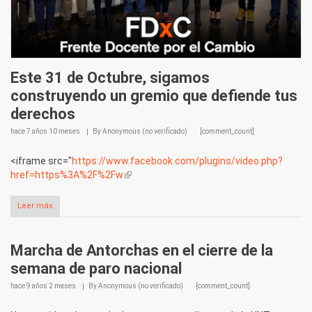
Este 31 de Octubre, sigamos
construyendo un gremio que defiende tus
derechos
hace
7 años 10 meses
By
Anonymous (no verificado)
[comment_count]
<iframe src="
https://www.facebook.com/plugins/video.php?
href=https%3A%2F%2Fw
(link is external)
Leer más
Marcha de Antorchas en el cierre de la
semana de paro nacional
hace
9 años 2 meses
By
Anonymous (no verificado)
[comment_count]