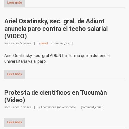
Leer más
Ariel Osatinsky, sec. gral. de Adiunt
anuncia paro contra el techo salarial
(VIDEO)
hace
9 años 5 meses
By
david
[comment_count]
Ariel Osatinsky, sec. gral ADIUNT, informa que la docencia
universitaria va al paro.
Leer más
Protesta de científicos en Tucumán
(Video)
hace
9 años 7 meses
By
Anonymous (no verificado)
[comment_count]
Leer más
Protesta de Científicos