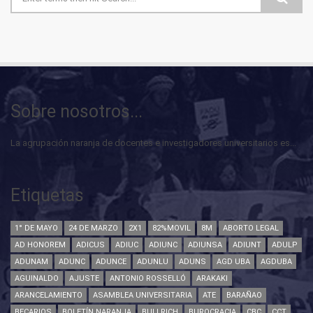
Formulario de búsqueda
Sobre nosotros...
La agrupación naranja de docentes e investigadores universitarios es...
Etiquetas
1° DE MAYO
24 DE MARZO
2X1
82%MOVIL
8M
ABORTO LEGAL
AD HONOREM
ADICUS
ADIUC
ADIUNC
ADIUNSA
ADIUNT
ADULP
ADUNAM
ADUNC
ADUNCE
ADUNLU
ADUNS
AGD UBA
AGDUBA
AGUINALDO
AJUSTE
ANTONIO ROSSELLÓ
ARAKAKI
ARANCELAMIENTO
ASAMBLEA UNIVERSITARIA
ATE
BARAÑAO
BECARIOS
BOLETÍN NARANJA
BULLRICH
BUROCRACIA
CBC
CCT