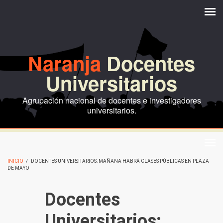
Pasar al contenido principal
Naranja
Docentes
Universitarios
Agrupación nacional de docentes e investigadores
universitarios.
INICIO
/
DOCENTES UNIVERSITARIOS: MAÑANA HABRÁ CLASES PÚBLICAS EN PLAZA
DE MAYO
Docentes
Universitarios: