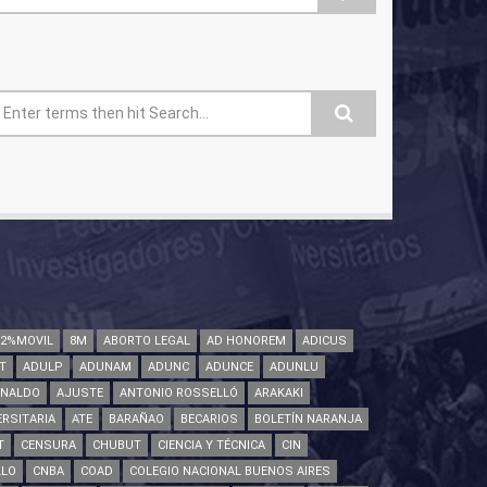
ormulario de búsqueda
82%MOVIL
8M
ABORTO LEGAL
AD HONOREM
ADICUS
T
ADULP
ADUNAM
ADUNC
ADUNCE
ADUNLU
INALDO
AJUSTE
ANTONIO ROSSELLÓ
ARAKAKI
RSITARIA
ATE
BARAÑAO
BECARIOS
BOLETÍN NARANJA
T
CENSURA
CHUBUT
CIENCIA Y TÉCNICA
CIN
LLO
CNBA
COAD
COLEGIO NACIONAL BUENOS AIRES