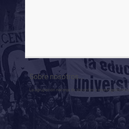
Sobre nosotros...
La agrupación naranja de docentes e investigadores uni