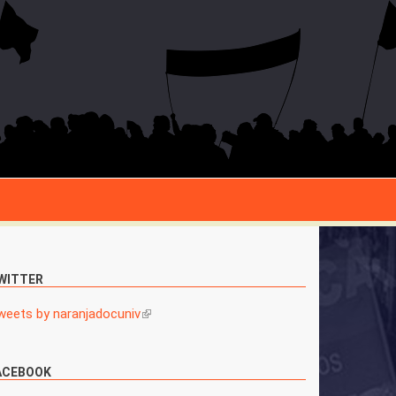
WITTER
weets by naranjadocuniv
(link is external)
ACEBOOK