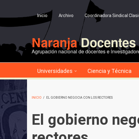
Pasar al contenido principal
Inicio
Archivo
Coordinadora Sindical Clas
Naranja
Docentes 
Agrupación nacional de docentes e investigadore
Universidades
Ciencia y Técnica
INICIO
/
EL GOBIERNO NEGOCIA CON LOS RECTORES
El gobierno neg
rectores