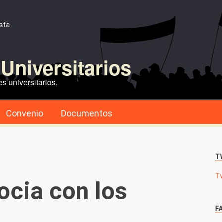
ista
Universitarios
s universitarios.
Convenio
Documentos
T
T
ocia con los
F