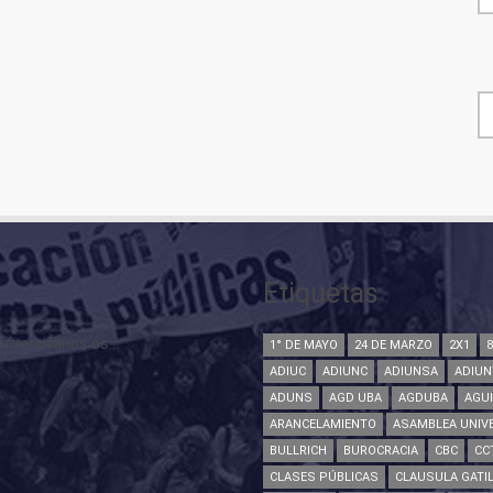
F
Etiquetas
versitarios es...
1° DE MAYO
24 DE MARZO
2X1
ADIUC
ADIUNC
ADIUNSA
ADIUN
ADUNS
AGD UBA
AGDUBA
AGU
ARANCELAMIENTO
ASAMBLEA UNIVE
BULLRICH
BUROCRACIA
CBC
CC
CLASES PÚBLICAS
CLAUSULA GATI