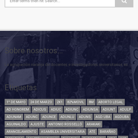
Formulario de búsqueda
Sobre nosotros...
La agrupación naranja de docentes e investigadores universitarios es...
Etiquetas
1° DE MAYO
24 DE MARZO
2X1
82%MOVIL
8M
ABORTO LEGAL
AD HONOREM
ADICUS
ADIUC
ADIUNC
ADIUNSA
ADIUNT
ADULP
ADUNAM
ADUNC
ADUNCE
ADUNLU
ADUNS
AGD UBA
AGDUBA
AGUINALDO
AJUSTE
ANTONIO ROSSELLÓ
ARAKAKI
ARANCELAMIENTO
ASAMBLEA UNIVERSITARIA
ATE
BARAÑAO