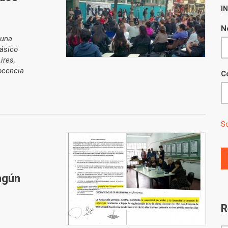
I
N
 una
Básico
ires,
ocencia
C
So
ngún
R