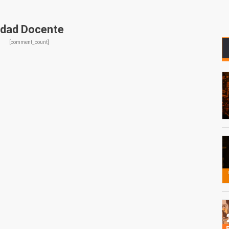
idad Docente
[comment_count]