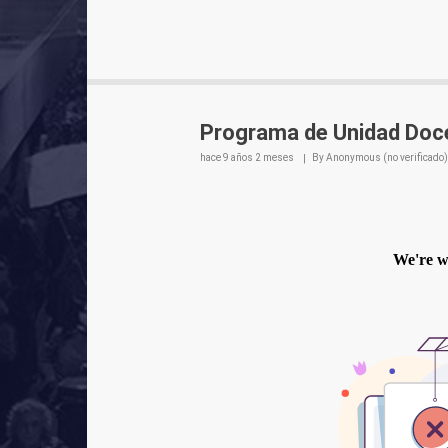
Programa de Unidad Doce
hace
9 años 2 meses
By
Anonymous (no verificado)