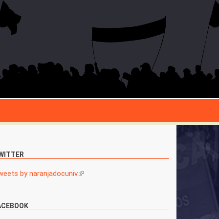
WITTER
weets by naranjadocuniv
(link is external)
ACEBOOK