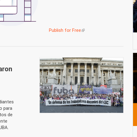
Publish for Free
(link is external)
aron
diantes
so para
tos de
ente
 UBA.