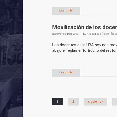
Leer más
Movilización de los doce
hace
9 años 10 meses
By
Anonymous (no verificad
Los docentes de la UBA hoy nos movil
abajo el reglamento trucho del recto
Leer más
Páginas
1
2
siguiente ›