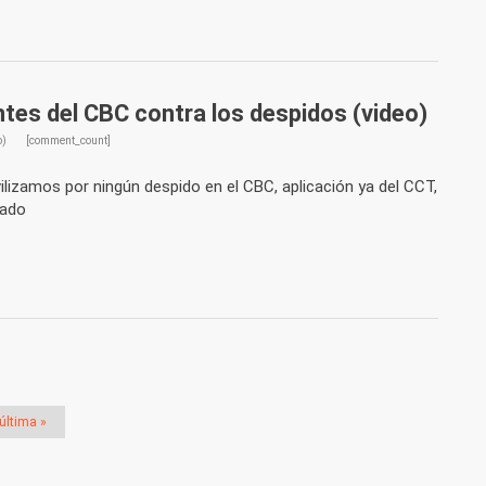
ntes del CBC contra los despidos (video)
o)
[comment_count]
izamos por ningún despido en el CBC, aplicación ya del CCT,
rado
última »