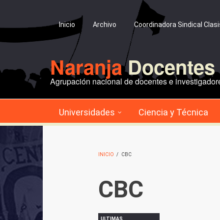
Pasar al contenido principal
Inicio
Archivo
Coordinadora Sindical Clas
Naranja
Docentes 
Agrupación nacional de docentes e investigadore
Universidades
Ciencia y Técnica
INICIO
/
CBC
CBC
ULTIMAS