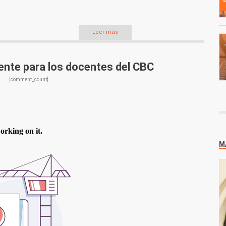
Leer más
nte para los docentes del CBC
[comment_count]
M