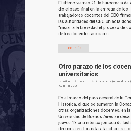
El último viernes 21, la burocracia d
dio el paso final en la entrega de los
trabajadores docentes del CBC firm
las autoridades del CBC un acta dond
“iniciar a la brevedad el proceso de 
de los docentes auxiliares
Leer más
Otro parazo de los doce
universitarios
hace
9 años 9 meses
By
Anonymous (no verificado)
[comment_count]
En el marco del paro general de la C
Histórica, al que se sumaron la Cona
otras organizaciones docentes, en la
Universidad de Buenos Aires se desarr
jueves 13 una intensa jornada de luch
denuncia en todas las facultades con