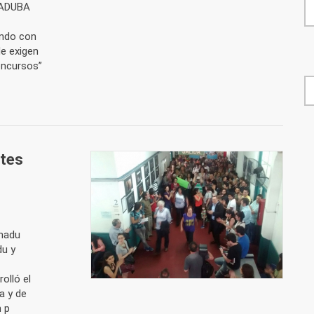
e ADUBA
ando con
e exigen
concursos”
F
ntes
onadu
du y
olló el
a y de
 p