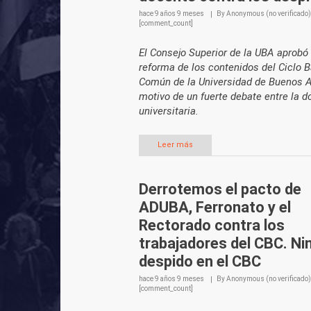
hace
9 años 9 meses
By
Anonymous (no verificado)
[comment_count]
El Consejo Superior de la UBA aprobó
reforma de los contenidos del Ciclo 
Común de la Universidad de Buenos A
motivo de un fuerte debate entre la d
universitaria.
Leer más
Derrotemos el pacto de
ADUBA, Ferronato y el
Rectorado contra los
trabajadores del CBC. Ni
despido en el CBC
hace
9 años 9 meses
By
Anonymous (no verificado)
[comment_count]