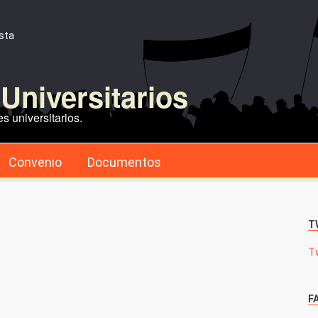
ista
Universitarios
s universitarios.
Convenio
Documentos
T
T
F