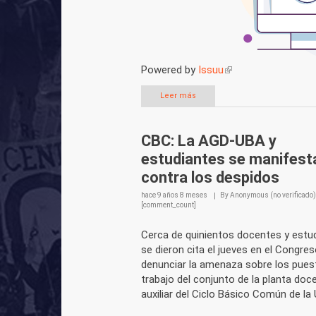
Powered by
Issuu
(link is external)
Leer más
CBC: La AGD-UBA y
estudiantes se manifest
contra los despidos
hace
9 años 8 meses
By
Anonymous (no verificado)
[comment_count]
Cerca de quinientos docentes y estu
se dieron cita el jueves en el Congre
denunciar la amenaza sobre los pues
trabajo del conjunto de la planta doc
auxiliar del Ciclo Básico Común de la