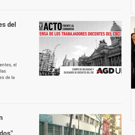
es del
entes, el
las
s de la
n
idos"