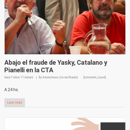
Abajo el fraude de Yasky, Catalano y
Pianelli en la CTA
hace
7 años 11 meses
By
Anonymous (no verificado)
[comment_count]
A 24 hs.
Leer más